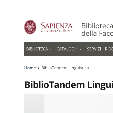
Slim to
Salta al contenuto principale
Skip to footer content
Bibliotec
della Faco
BIBLIOTECA
CATALOGHI
SERVIZI
RIS
Briciole di pane
Home
/
BiblioTandem Linguistico
BiblioTandem Lingui