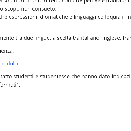
verso un
confronto diretto con prospettive e tradizioni 
uno scopo non consueto.
che
espressioni idiomatiche e linguaggi colloquiali in
mente tra due lingue, a scelta tra italiano, inglese, f
pienza.
modulo
.
tatto studenti e studentesse che hanno dato indicazi
formati".