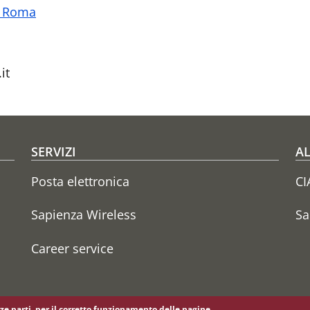
 - Roma
it
SERVIZI
AL
Posta elettronica
CI
Sapienza Wireless
Sa
Career service
erze parti, per il corretto funzionamento delle pagine