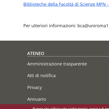
Biblioteche della Facoltà di Scienze MFN
Per ulteriori informazioni: bca@uniroma1.
Footer menu
ATENEO
Amministrazione trasparente
Atti di notifica
Privacy
Annuario
Questo sito utilizza solo cookie tecnici, propri e di t